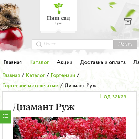
Каталог
Гортензии
Грунты
Найти
Картофель
Главная
Каталог
Акции
Доставка и оплата
Л
Колоновидные деревья
Главная
/
Каталог
/
Гортензии
/
Гортензии метельчатые
/
Диамант Руж
Лук-севок
Под заказ
Малина
Диамант Руж
Мини-деревья
НОВИНКА Английские и Японские розы