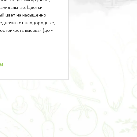
ной. Соцветия крупные,
амидальные. Цветки
ый цвет на насыщенно-
редпочитает плодородные,
остойкость высокая (до -
ны