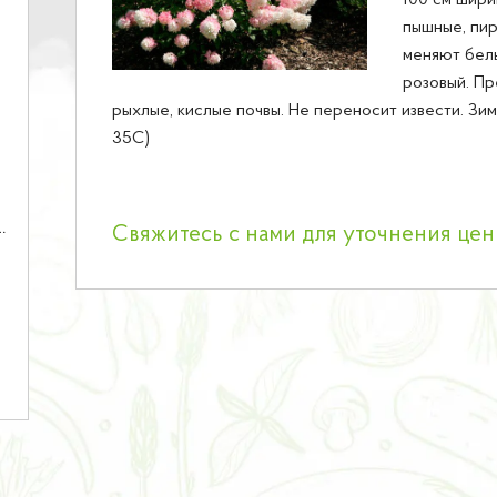
100 см шири
пышные, пир
меняют бел
розовый. П
рыхлые, кислые почвы. Не переносит извести. Зим
35С)
Свяжитесь с нами для уточнения це