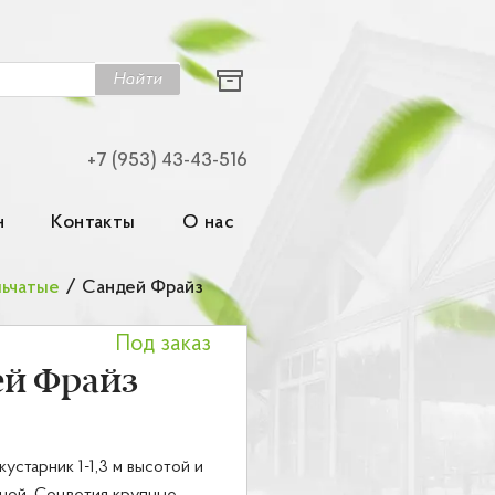
Найти
+7 (953) 43-43-516
н
Контакты
О нас
льчатые
/
Сандей Фрайз
Под заказ
ей Фрайз
устарник 1-1,3 м высотой и