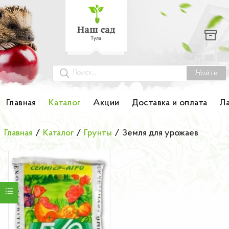
Каталог
Гортензии
Грунты
Найти
Картофель
Главная
Каталог
Акции
Доставка и оплата
Л
Колоновидные деревья
Главная
/
Каталог
/
Грунты
/
Земля для урожаев
Лук-севок
Малина
Мини-деревья
НОВИНКА Английские и Японские розы