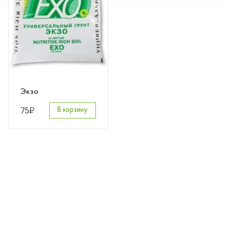
Розы
Саженцы плодовые
Сирень
Экзо
₽
75
В корзину