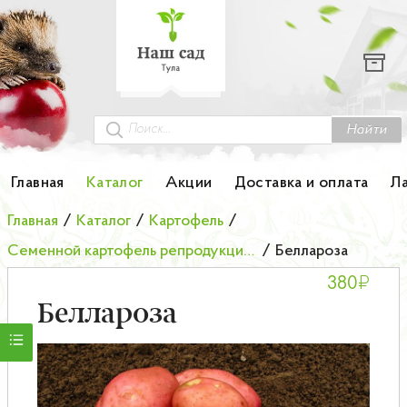
Каталог
Гортензии
Грунты
Найти
Картофель
Главная
Каталог
Акции
Доставка и оплата
Л
Колоновидные деревья
Главная
/
Каталог
/
Картофель
/
Семенной картофель репродукции элита
/
Беллароза
Лук-севок
₽
380
Малина
Беллароза
Мини-деревья
НОВИНКА Английские и Японские розы