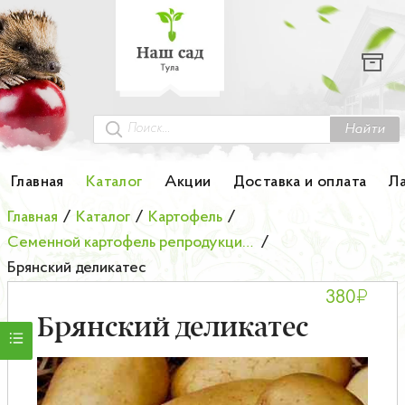
Каталог
Гортензии
Грунты
Найти
Картофель
Главная
Каталог
Акции
Доставка и оплата
Л
Колоновидные деревья
Главная
/
Каталог
/
Картофель
/
Семенной картофель репродукции элита
/
Лук-севок
Брянский деликатес
₽
380
Малина
Брянский деликатес
Мини-деревья
НОВИНКА Английские и Японские розы