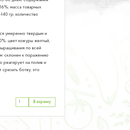
75-80 дней; содержание
-16%; масса товарных
-140 гр; количество
тся умеренно твердым и
90%; цвет кожуры желтый,
выращивания по всей
ям: склонен к поражению
 реагирует на полив и
 срезать ботву, это
В корзину