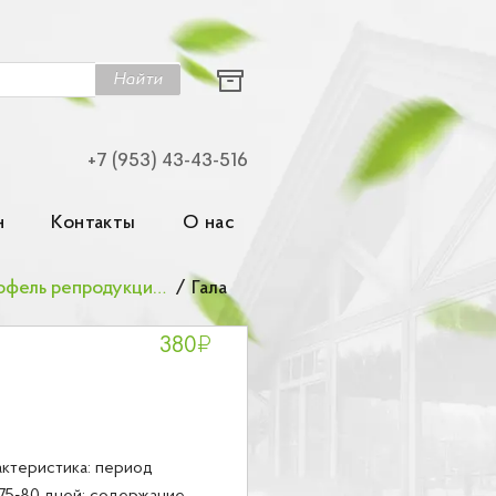
Найти
+7 (953) 43-43-516
н
Контакты
О нас
Семенной картофель репродукции элита
/
Гала
₽
380
ктеристика: период