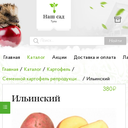
Каталог
Гортензии
Грунты
Найти
Картофель
Главная
Каталог
Акции
Доставка и оплата
Л
Колоновидные деревья
Главная
/
Каталог
/
Картофель
/
Семенной картофель репродукции элита
/
Ильинский
Лук-севок
₽
380
Малина
Ильинский
Мини-деревья
НОВИНКА Английские и Японские розы