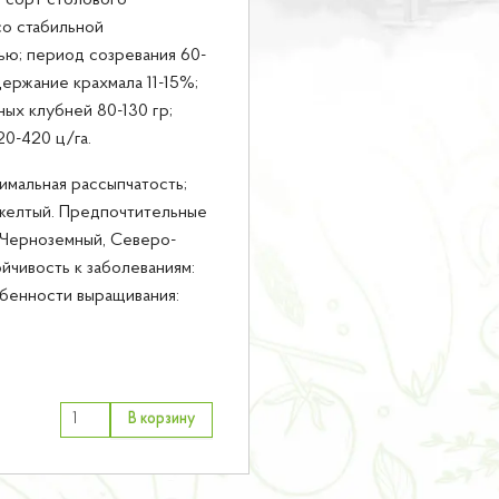
 сорт столового
со стабильной
ю; период созревания 60-
держание крахмала 11-15%;
ных клубней 80-130 гр;
20-420 ц/га.
имальная рассыпчатость;
 желтый. Предпочтительные
-Черноземный, Северо-
ойчивость к заболеваниям:
обенности выращивания:
В корзину