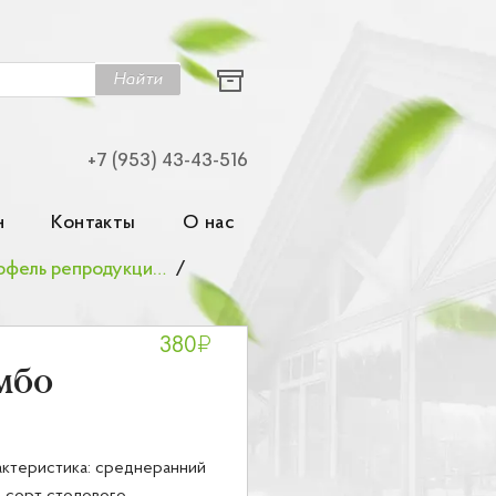
Найти
+7 (953) 43-43-516
н
Контакты
О нас
Семенной картофель репродукции элита
/
₽
380
мбо
ктеристика: среднеранний