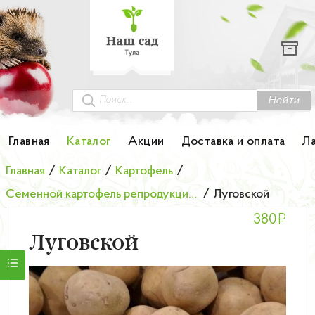
Каталог
Гортензии
Грунты
Найти
Картофель
Главная
Каталог
Акции
Доставка и оплата
Л
Колоновидные деревья
Главная
/
Каталог
/
Картофель
/
Семенной картофель репродукции элита
/
Луговской
Лук-севок
₽
380
Малина
Луговской
Мини-деревья
НОВИНКА Английские и Японские розы