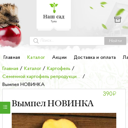
Каталог
Гортензии
Грунты
Найти
Картофель
Главная
Каталог
Акции
Доставка и оплата
Л
Колоновидные деревья
Главная
/
Каталог
/
Картофель
/
Семенной картофель репродукции элита
/
Лук-севок
Вымпел НОВИНКА
₽
390
Малина
Вымпел НОВИНКА
Мини-деревья
НОВИНКА Английские и Японские розы