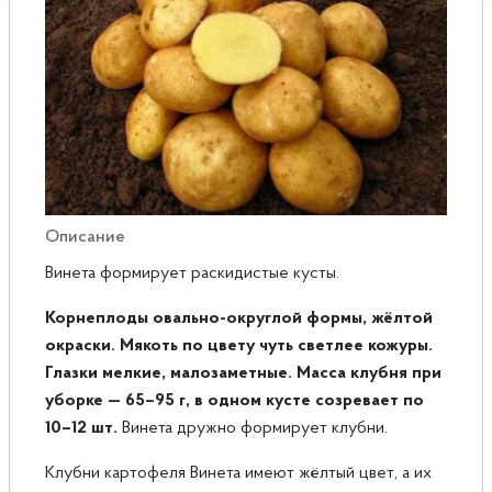
Розы
Саженцы плодовые
Сирень
Описание
Винета формирует раскидистые кусты.
Корнеплоды овально-округлой формы, жёлтой
окраски. Мякоть по цвету чуть светлее кожуры.
Глазки мелкие, малозаметные. Масса клубня при
уборке — 65–95 г, в одном кусте созревает по
10–12 шт.
Винета дружно формирует клубни.
Клубни картофеля Винета имеют жёлтый цвет, а их