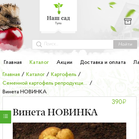
Каталог
Гортензии
Грунты
Найти
Картофель
Главная
Каталог
Акции
Доставка и оплата
Л
Колоновидные деревья
Главная
/
Каталог
/
Картофель
/
Семенной картофель репродукции элита
/
Лук-севок
Винета НОВИНКА
₽
390
Малина
Винета НОВИНКА
Мини-деревья
НОВИНКА Английские и Японские розы