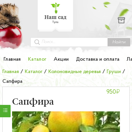
Каталог
Гортензии
Грунты
Найти
Картофель
Главная
Каталог
Акции
Доставка и оплата
Л
Колоновидные деревья
Главная
/
Каталог
/
Колоновидные деревья
/
Груши
/
Сапфира
Лук-севок
₽
950
Малина
Сапфира
Мини-деревья
НОВИНКА Английские и Японские розы