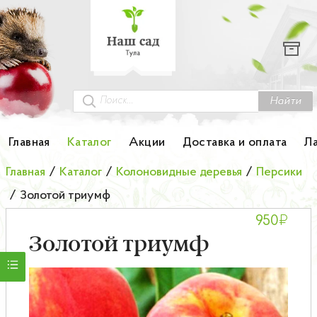
Каталог
Гортензии
Грунты
Найти
Картофель
Главная
Каталог
Акции
Доставка и оплата
Л
Колоновидные деревья
Главная
/
Каталог
/
Колоновидные деревья
/
Персики
/
Золотой триумф
Лук-севок
₽
950
Малина
Золотой триумф
Мини-деревья
НОВИНКА Английские и Японские розы