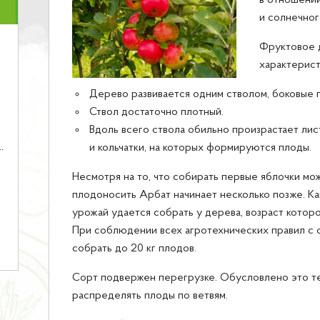
в отношени
и солнечног
Фруктовое 
характерис
Дерево развивается одним стволом, боковые 
Ствол достаточно плотный.
Вдоль всего ствола обильно произрастает лис
и кольчатки, на которых формируются плоды.
Несмотря на то, что собирать первые яблочки мо
плодоносить Арбат начинает несколько позже. Ка
урожай удается собрать у дерева, возраст которо
При соблюдении всех агротехнических правил с
собрать до 20 кг плодов.
Сорт подвержен перегрузке. Обусловлено это те
распределять плоды по ветвям.