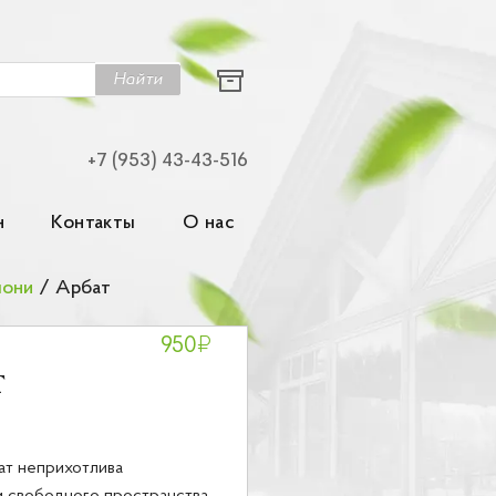
Найти
+7 (953) 43-43-516
н
Контакты
О нас
лони
/
Арбат
₽
950
т
ат неприхотлива