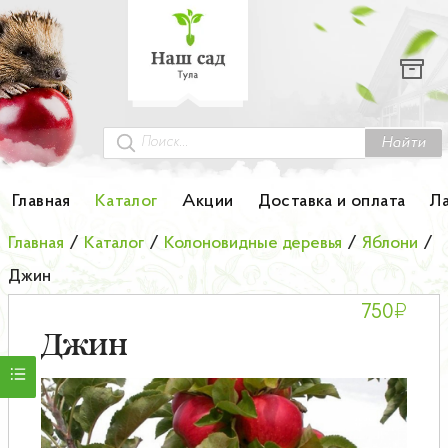
Каталог
Гортензии
Грунты
Найти
Картофель
Главная
Каталог
Акции
Доставка и оплата
Л
Колоновидные деревья
Главная
/
Каталог
/
Колоновидные деревья
/
Яблони
/
Джин
Лук-севок
₽
750
Малина
Джин
Мини-деревья
НОВИНКА Английские и Японские розы