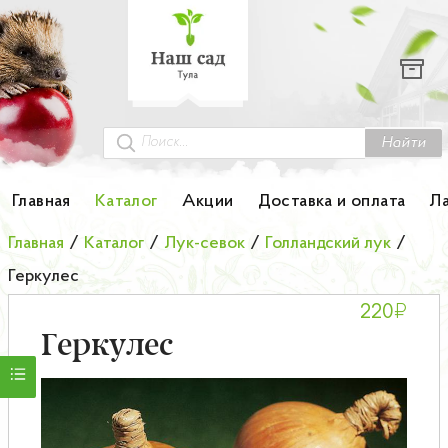
Каталог
Гортензии
Грунты
Найти
Картофель
Главная
Каталог
Акции
Доставка и оплата
Л
Колоновидные деревья
Главная
/
Каталог
/
Лук-севок
/
Голландский лук
/
Геркулес
Лук-севок
₽
220
Малина
Геркулес
Мини-деревья
НОВИНКА Английские и Японские розы