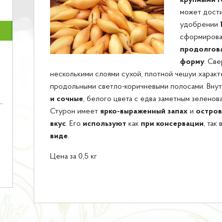
крупными 
может дости
удобрении
сформирова
продолгов
форму
. Св
несколькими слоями сухой, плотной чешуи характ
продольными светло-коричневыми полосами. Вну
и сочные
, белого цвета с едва заметным зеленов
Стурон имеет
ярко-выраженный запах
и
остров
вкус
. Его
используют
как
при консервации
, так
виде
.
Цена за 0,5 кг