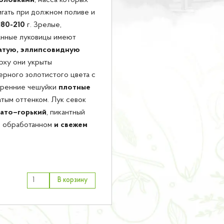
головками
, масса которых
гать при должном поливе и
180-210
г. Зрелые,
нные луковицы имеют
атую, эллипсовидную
ерху они укрыты
ерного золотистого цвета с
тренние чешуйки
плотные
атым оттенком. Лук севок
ато–горький
, пикантный
 в обработанном
и свежем
В корзину