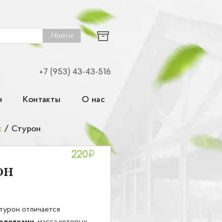
Найти
+7 (953) 43-43-516
н
Контакты
О нас
к
/
Стурон
₽
220
он
турон отличается