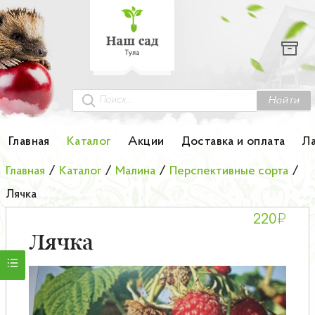
Каталог
Гортензии
Грунты
Найти
Картофель
Главная
Каталог
Акции
Доставка и оплата
Л
Колоновидные деревья
Главная
/
Каталог
/
Малина
/
Перспективные сорта
/
Лячка
Лук-севок
₽
220
Малина
Лячка
Мини-деревья
НОВИНКА Английские и Японские розы