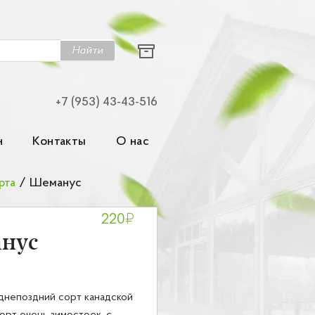
Найти
+7 (953) 43-43-516
н
Контакты
О нас
рта
/
Шеманус
₽
220
нус
непоздний сорт канадской