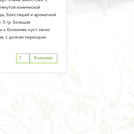
орт очень зимостоек, с
тянутой конической
ы, блестящей и ароматной.
 5 гр. Большая
ь к болезням, куст легко
ая, с долгим периодом
В корзину