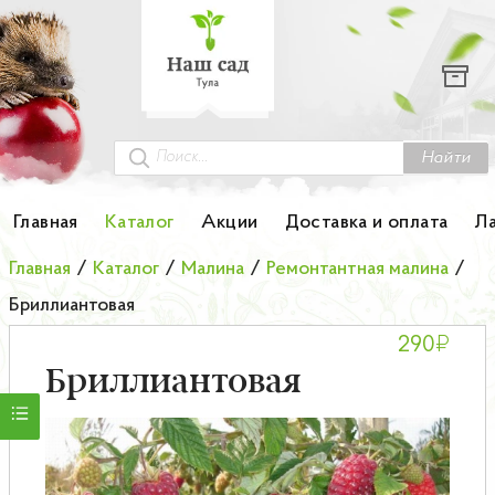
Каталог
Гортензии
Грунты
Найти
Картофель
Главная
Каталог
Акции
Доставка и оплата
Л
Колоновидные деревья
Главная
/
Каталог
/
Малина
/
Ремонтантная малина
/
Бриллиантовая
Лук-севок
₽
290
Малина
Бриллиантовая
Мини-деревья
НОВИНКА Английские и Японские розы