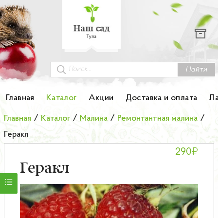
Каталог
Гортензии
Грунты
Найти
Картофель
Главная
Каталог
Акции
Доставка и оплата
Л
Колоновидные деревья
Главная
/
Каталог
/
Малина
/
Ремонтантная малина
/
Геракл
Лук-севок
₽
290
Малина
Геракл
Мини-деревья
НОВИНКА Английские и Японские розы