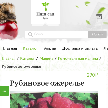
Каталог
Гортензии
Грунты
Найти
Картофель
Главная
Каталог
Акции
Доставка и оплата
Л
Колоновидные деревья
Главная
/
Каталог
/
Малина
/
Ремонтантная малина
/
Рубиновое ожерелье
Лук-севок
₽
290
Малина
Рубиновое ожерелье
Мини-деревья
НОВИНКА Английские и Японские розы