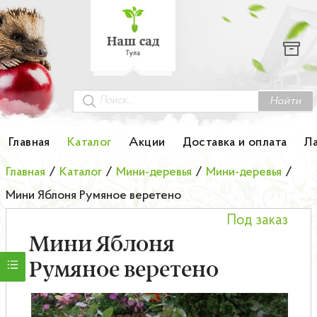
Каталог
Гортензии
Грунты
Найти
Картофель
Главная
Каталог
Акции
Доставка и оплата
Л
Колоновидные деревья
Главная
/
Каталог
/
Мини-деревья
/
Мини-деревья
/
Мини Яблоня Румяное веретено
Лук-севок
Под заказ
Малина
Мини Яблоня
Румяное веретено
Мини-деревья
НОВИНКА Английские и Японские розы