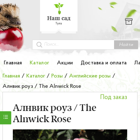
Каталог
Гортензии
Грунты
Найти
Картофель
Главная
Каталог
Акции
Доставка и оплата
Л
Колоновидные деревья
Главная
/
Каталог
/
Розы
/
Английские розы
/
Алнвик роуз / The Alnwick Rose
Лук-севок
Под заказ
Малина
Алнвик роуз / The
Alnwick Rose
Мини-деревья
НОВИНКА Английские и Японские розы