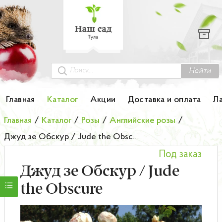
Каталог
Гортензии
Грунты
Найти
Картофель
Главная
Каталог
Акции
Доставка и оплата
Л
Колоновидные деревья
Главная
/
Каталог
/
Розы
/
Английские розы
/
Джуд зе Обскур / Jude the Obscure
Лук-севок
Под заказ
Малина
Джуд зе Обскур / Jude
the Obscure
Мини-деревья
НОВИНКА Английские и Японские розы