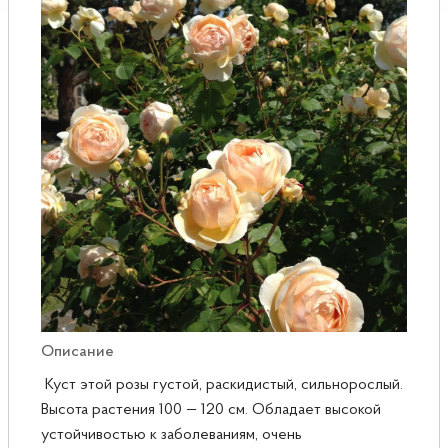
Розы
Саженцы плодовые
Сирень
Описание
Куст этой розы густой, раскидистый, сильнорослый.
Высота растения 100 — 120 см. Обладает высокой
устойчивостью к заболеваниям, очень