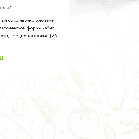
ублей
тки со сливочно-желтыми
лассической формы чайно-
озы, средне-махровые (26-
ны