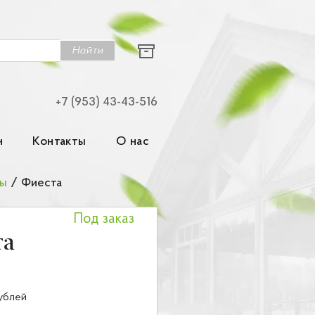
Найти
+7 (953) 43-43-516
н
Контакты
О нас
зы
/
Фиеста
Под заказ
та
ублей