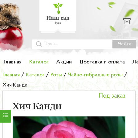
Каталог
Гортензии
Грунты
Найти
Картофель
Главная
Каталог
Акции
Доставка и оплата
Л
Колоновидные деревья
Главная
/
Каталог
/
Розы
/
Чайно-гибридные розы
/
Хич Канди
Лук-севок
Под заказ
Малина
Хич Канди
Мини-деревья
НОВИНКА Английские и Японские розы