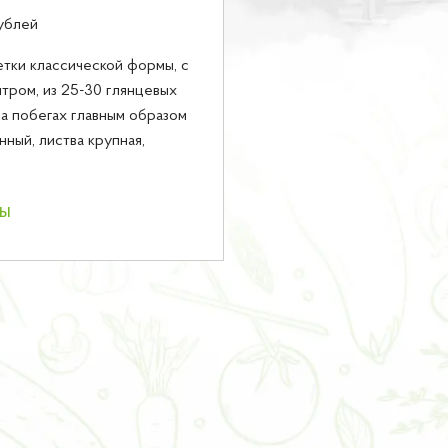
ублей
тки классической формы, с
тром, из 25-30 глянцевых
на побегах главным образом
ный, листва крупная,
ны