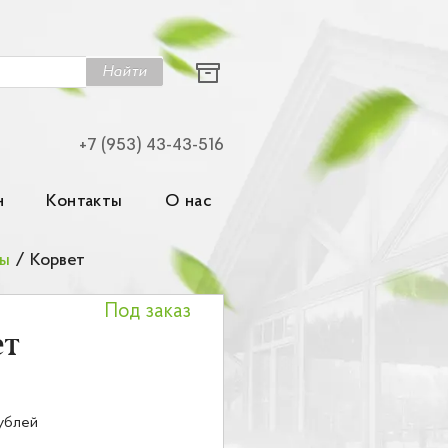
Найти
+7 (953) 43-43-516
н
Контакты
О нас
зы
/
Корвет
Под заказ
ет
ублей