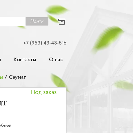
Найти
+7 (953) 43-43-516
н
Контакты
О нас
зы
/
Саумат
Под заказ
ат
ублей