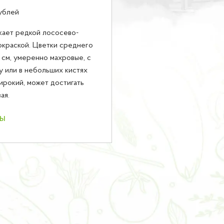
ублей
кает редкой лососево-
окраской. Цветки среднего
1 см, умеренно махровые, с
у или в небольших кистях
ирокий, может достигать
ая.
ны