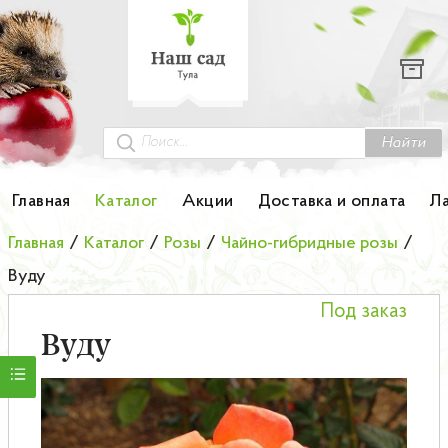
Каталог
Гортензии
Грунты
Найти
Картофель
Главная
Каталог
Акции
Доставка и оплата
Л
Колоновидные деревья
Главная
/
Каталог
/
Розы
/
Чайно-гибридные розы
/
Вуду
Лук-севок
Под заказ
Малина
Вуду
Мини-деревья
НОВИНКА Английские и Японские розы