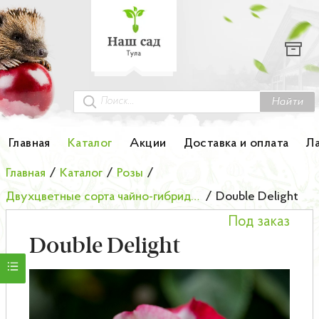
Каталог
Гортензии
Грунты
Найти
Картофель
Главная
Каталог
Акции
Доставка и оплата
Л
Колоновидные деревья
Главная
/
Каталог
/
Розы
/
Двухцветные сорта чайно-гибридных роз
/
Double Delight
Лук-севок
Под заказ
Малина
Double Delight
Мини-деревья
НОВИНКА Английские и Японские розы