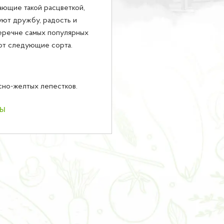
ающие такой расцветкой,
ют дружбу, радость и
перечне самых популярных
ют следующие сорта.
но-желтых лепестков.
ны