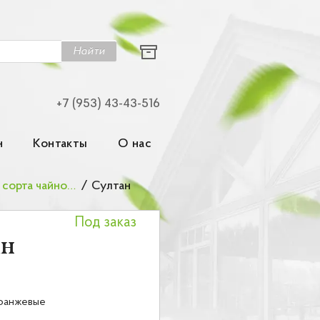
Найти
+7 (953) 43-43-516
н
Контакты
О нас
Желтые и оранжевые сорта чайно-гибридных роз
/
Султан
Под заказ
ан
ранжевые