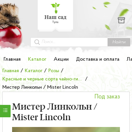
Каталог
Гортензии
Грунты
Найти
Картофель
Главная
Каталог
Акции
Доставка и оплата
Л
Колоновидные деревья
Главная
/
Каталог
/
Розы
/
Красные и черные сорта чайно-гибридных роз
/
Лук-севок
Мистер Линкольн / Mister Lincoln
Под заказ
Малина
Мистер Линкольн /
Мини-деревья
Mister Lincoln
НОВИНКА Английские и Японские розы