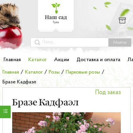
Каталог
Гортензии
Грунты
Найти
Картофель
Главная
Каталог
Акции
Доставка и оплата
Л
Колоновидные деревья
Главная
/
Каталог
/
Розы
/
Парковые розы
/
Бразе Кадфаэл
Лук-севок
Под заказ
Малина
Бразе Кадфаэл
Мини-деревья
НОВИНКА Английские и Японские розы