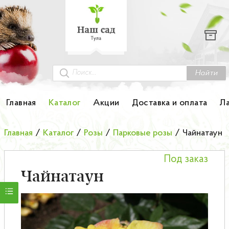
Каталог
Гортензии
Грунты
Найти
Картофель
Главная
Каталог
Акции
Доставка и оплата
Л
Колоновидные деревья
Главная
/
Каталог
/
Розы
/
Парковые розы
/
Чайнатаун
Лук-севок
Под заказ
Малина
Чайнатаун
Мини-деревья
НОВИНКА Английские и Японские розы