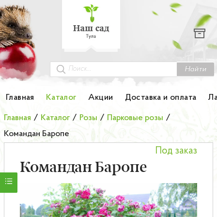
Каталог
Гортензии
Грунты
Найти
Картофель
Главная
Каталог
Акции
Доставка и оплата
Л
Колоновидные деревья
Главная
/
Каталог
/
Розы
/
Парковые розы
/
Командан Баропе
Лук-севок
Под заказ
Малина
Командан Баропе
Мини-деревья
НОВИНКА Английские и Японские розы