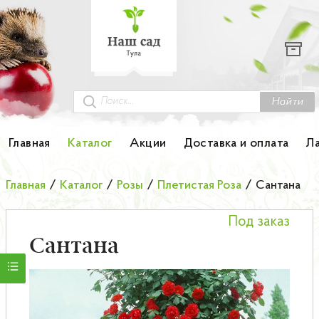
Каталог
Гортензии
Грунты
Найти
Картофель
Главная
Каталог
Акции
Доставка и оплата
Л
Колоновидные деревья
Главная
/
Каталог
/
Розы
/
Плетистая Роза
/
Сантана
Лук-севок
Под заказ
Малина
Сантана
Мини-деревья
НОВИНКА Английские и Японские розы