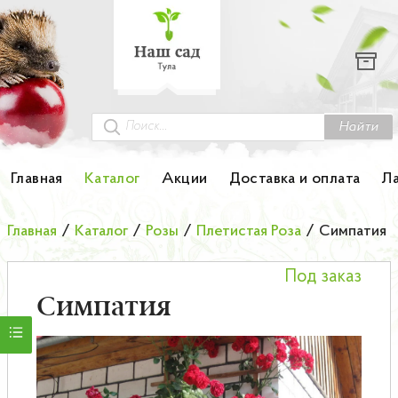
Каталог
Гортензии
Грунты
Найти
Картофель
Главная
Каталог
Акции
Доставка и оплата
Л
Колоновидные деревья
Главная
/
Каталог
/
Розы
/
Плетистая Роза
/
Симпатия
Лук-севок
Под заказ
Малина
Симпатия
Мини-деревья
НОВИНКА Английские и Японские розы