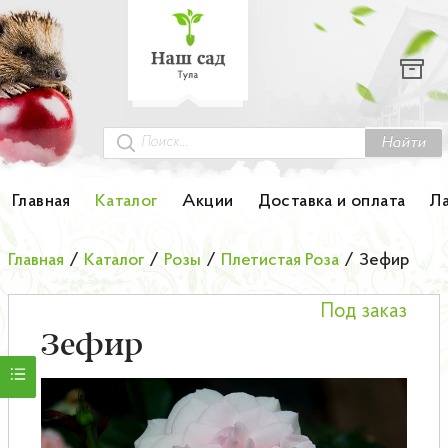
Каталог
Гортензии
Грунты
Найти
Картофель
Главная
Каталог
Акции
Доставка и оплата
Л
Колоновидные деревья
Главная
/
Каталог
/
Розы
/
Плетистая Роза
/
Зефир
Лук-севок
Под заказ
Малина
Зефир
Мини-деревья
НОВИНКА Английские и Японские розы