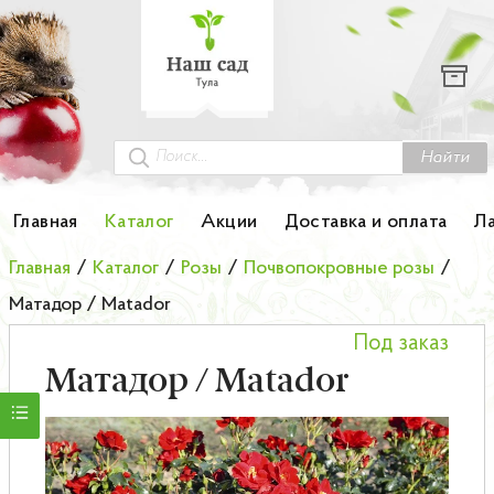
Каталог
Гортензии
Грунты
Найти
Картофель
Главная
Каталог
Акции
Доставка и оплата
Л
Колоновидные деревья
Главная
/
Каталог
/
Розы
/
Почвопокровные розы
/
Матадор / Matador
Лук-севок
Под заказ
Малина
Матадор / Matador
Мини-деревья
НОВИНКА Английские и Японские розы