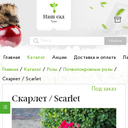
Каталог
Гортензии
Грунты
Найти
Картофель
Главная
Каталог
Акции
Доставка и оплата
Л
Колоновидные деревья
Главная
/
Каталог
/
Розы
/
Почвопокровные розы
/
Скарлет / Scarlet
Лук-севок
Под заказ
Малина
Скарлет / Scarlet
Мини-деревья
НОВИНКА Английские и Японские розы