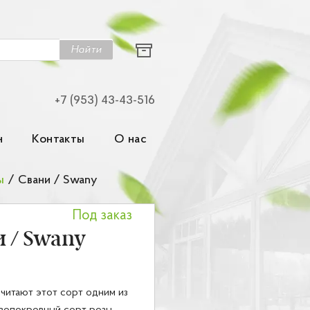
Найти
+7 (953) 43-43-516
н
Контакты
О нас
ы
/
Свани / Swany
Под заказ
 / Swany
итают этот сорт одним из