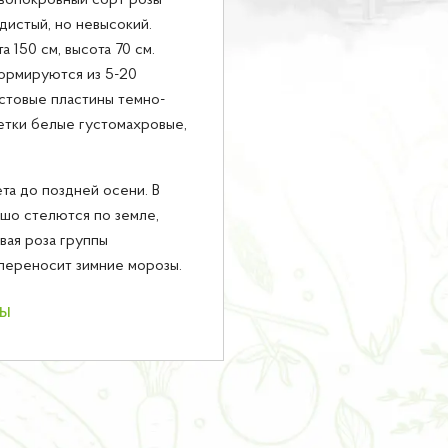
вопокровный сорт розы
дистый, но невысокий.
 150 см, высота 70 см.
ормируются из 5-20
стовые пластины темно-
етки белые густомахровые,
а до поздней осени. В
шо стелются по земле,
вая роза группы
 переносит зимние морозы.
ны