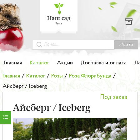
Каталог
Гортензии
Грунты
Найти
Картофель
Главная
Каталог
Акции
Доставка и оплата
Л
Колоновидные деревья
Главная
/
Каталог
/
Розы
/
Роза Флорибунда
/
Айсберг / Iceberg
Лук-севок
Под заказ
Малина
Айсберг / Iceberg
Мини-деревья
НОВИНКА Английские и Японские розы