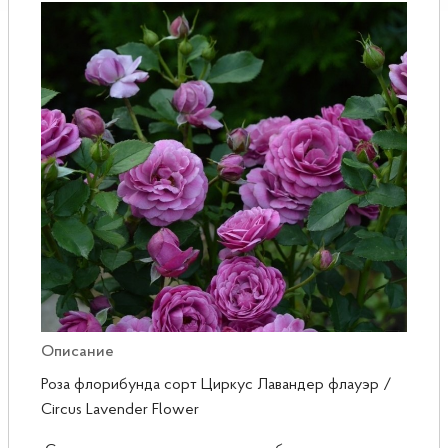
Розы
Саженцы плодовые
Сирень
Описание
Роза флорибунда сорт Циркус Лавандер флауэр /
Circus Lavender Flower