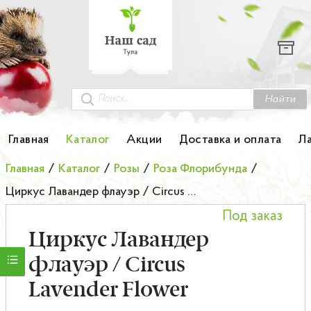
Каталог
Гортензии
Грунты
Найти
Картофель
Главная
Каталог
Акции
Доставка и оплата
Л
Колоновидные деревья
Главная
/
Каталог
/
Розы
/
Роза Флорибунда
/
Циркус Лавандер флауэр / Circus Lavender Flower
Лук-севок
Под заказ
Малина
Циркус Лавандер
флауэр / Circus
Мини-деревья
Lavender Flower
НОВИНКА Английские и Японские розы