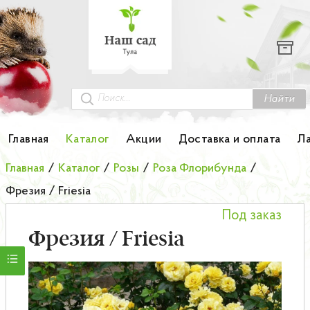
Каталог
Гортензии
Грунты
Найти
Картофель
Главная
Каталог
Акции
Доставка и оплата
Л
Колоновидные деревья
Главная
/
Каталог
/
Розы
/
Роза Флорибунда
/
Фрезия / Friesia
Лук-севок
Под заказ
Малина
Фрезия / Friesia
Мини-деревья
НОВИНКА Английские и Японские розы