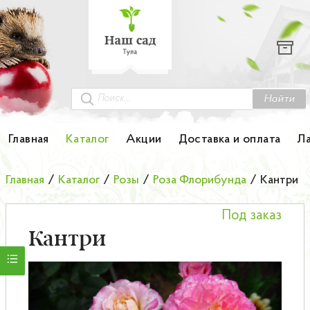
Каталог
Гортензии
Грунты
Найти
Картофель
Главная
Каталог
Акции
Доставка и оплата
Л
Колоновидные деревья
Главная
/
Каталог
/
Розы
/
Роза Флорибунда
/
Кантри
Лук-севок
Под заказ
Малина
Кантри
Мини-деревья
НОВИНКА Английские и Японские розы