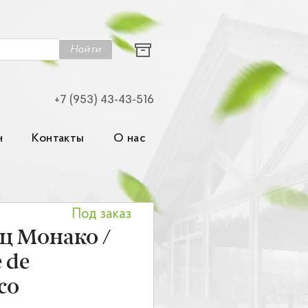
Найти
+7 (953) 43-43-516
н
Контакты
О нас
Под заказ
ц Монако /
e de
co