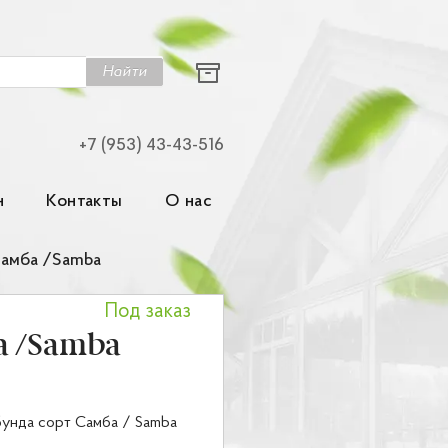
Найти
+7 (953) 43-43-516
н
Контакты
О нас
амба /Samba
Под заказ
а /Samba
унда сорт Cамба / Samba