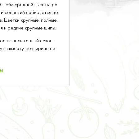
Самба средней высоты: до
сти соцветий собирается до
ов. Цветки крупные, полные,
ья и редкие крупные шипы.
е на весь теплый сезон.
т в высоту, по ширине не
ны