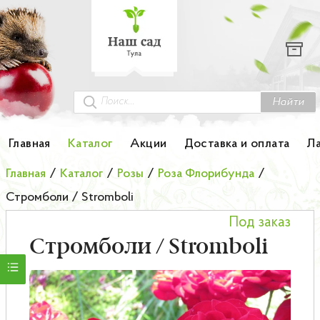
Каталог
Гортензии
Грунты
Найти
Картофель
Главная
Каталог
Акции
Доставка и оплата
Л
Колоновидные деревья
Главная
/
Каталог
/
Розы
/
Роза Флорибунда
/
Стромболи / Stromboli
Лук-севок
Под заказ
Малина
Стромболи / Stromboli
Мини-деревья
НОВИНКА Английские и Японские розы