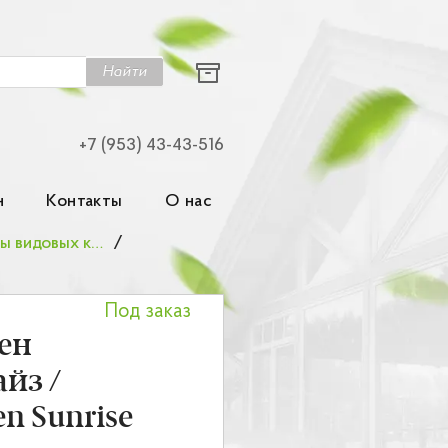
Найти
+7 (953) 43-43-516
н
Контакты
О нас
Современные гибриды видовых канадских роз
/
Под заказ
ен
йз /
n Sunrise