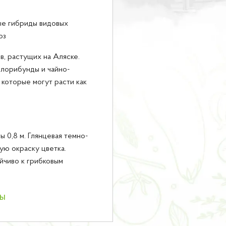
е гибриды видовых
оз
, растущих на Аляске.
флорибунды и чайно-
 которые могут расти как
ы 0,8 м. Глянцевая темно-
ую окраску цветка.
йчиво к грибковым
ны